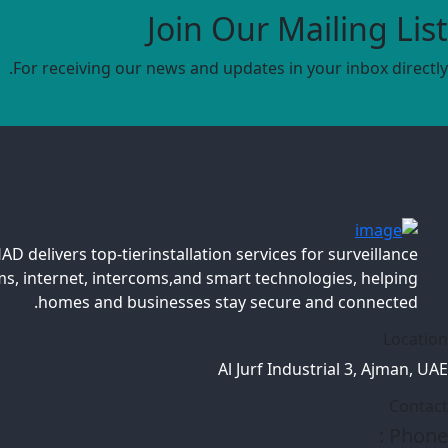
Join Our Mailing List
For receiving our news and updates in your inbox directly.
AD delivers top-tierinstallation services for surveillance
s, internet, intercoms,and smart technologies, helping
homes and businesses stay secure and connected.
Location
Al Jurf Industrial 3, Ajman, UAE
Contact
Phone :