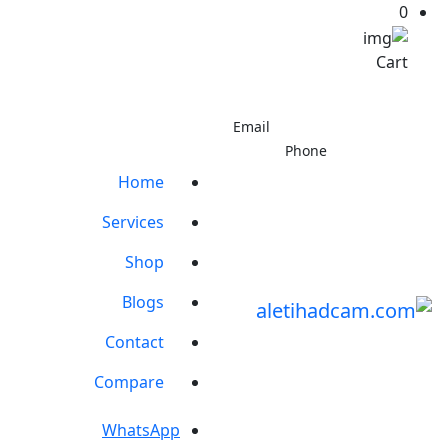
0
Cart
 - Al Jurf Industrial Area 3 - Ajman - United Arab Emirates
info@aletihadcam.com
Email
+971544410937
Phone
Home
Services
Shop
Blogs
Contact
Compare
WhatsApp