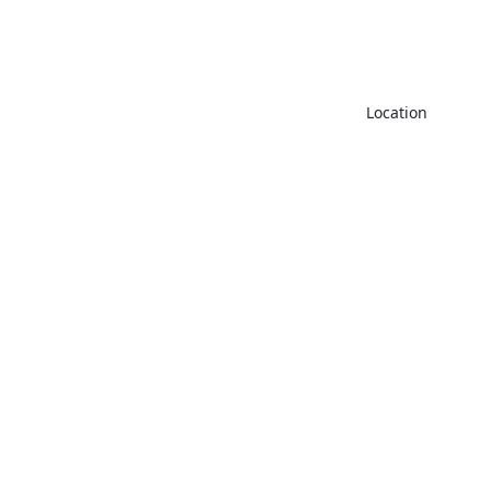
CGFV+MW
Location